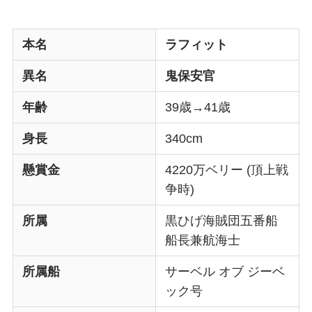
本名
ラフィット
異名
鬼保安官
年齢
39歳→41歳
身長
340cm
懸賞金
4220万ベリー (頂上戦
争時)
所属
黒ひげ海賊団五番船
船長兼航海士
所属船
サーベル オブ ジーベ
ック号