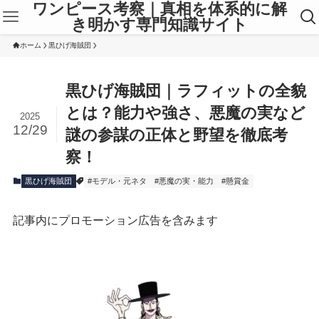
ワンピース考察｜真相を体系的に解
き明かす専門知識サイト
ホーム
黒ひげ海賊団
黒ひげ海賊団｜ラフィットの全貌
とは？能力や強さ、悪魔の実など
2025
12/29
謎の参謀の正体と野望を徹底考
察！
黒ひげ海賊団
#モデル・元ネタ
#悪魔の実・能力
#懸賞金
記事内にプロモーション広告を含みます