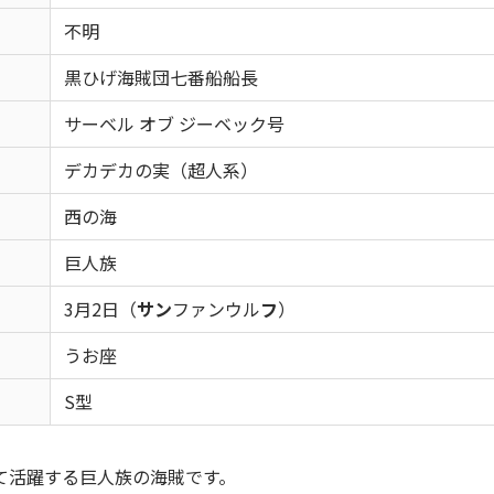
不明
黒ひげ海賊団七番船船長
サーベル オブ ジーベック号
デカデカの実（超人系）
西の海
巨人族
3月2日（
サン
ファンウル
フ
）
うお座
S型
て活躍する巨人族の海賊です。