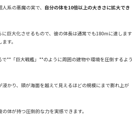
超人系の悪魔の実で、
自分の体を10倍以上の大きさに拡大でき
に巨大化させるもので、彼の体長は通常でも180mに達します
します。
で**「巨大戦艦」**のように周囲の建物や環境を圧倒するよ
が浸かり、頭が海面を越えて見えるほどの規模にまで膨れ上が
彼の体が持つ圧倒的な力を実感できます。