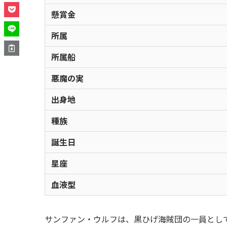
懸賞金
所属
所属船
悪魔の実
出身地
種族
誕生日
星座
血液型
サンファン・ウルフは、黒ひげ海賊団の一員とし