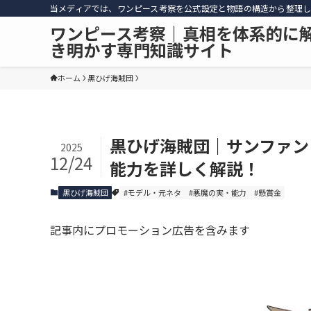
当メディアでは、ワンピース考察を公式設定と物語の構造から整理し
ワンピース考察｜真相を体系的に
き明かす専門知識サイト
ホーム
黒ひげ海賊団
黒ひげ海賊団｜サンファン
2025
12/24
能力を詳しく解説！
黒ひげ海賊団
#モデル・元ネタ
#悪魔の実・能力
#懸賞金
記事内にプロモーション広告を含みます