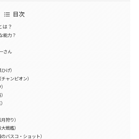
目次
とは？
な能力？
一さん
黒ひげ）
（チャンピオン）
ウ）
越）
王）
）
若月狩り）
巨大戦艦）
酒のバスコ・ショット）