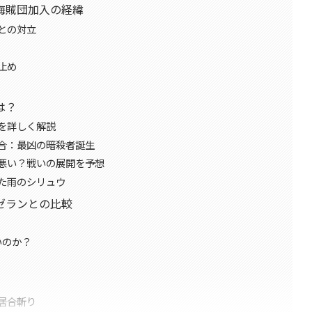
海賊団加入の経緯
との対立
止め
は？
を詳しく解説
合：最凶の暗殺者誕生
悪い？戦いの展開を予想
た雨のシリュウ
ゼランとの比較
いのか？
居合斬り