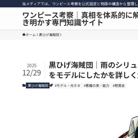
当メディアでは、ワンピース考察を公式設定と物語の構造から整理し
ワンピース考察｜真相を体系的に
き明かす専門知識サイト
ホーム
黒ひげ海賊団
黒ひげ海賊団｜雨のシリュ
2025
12/29
をモデルにしたかを詳しく
黒ひげ海賊団
#モデル・元ネタ
#悪魔の実・能力
#懸賞金