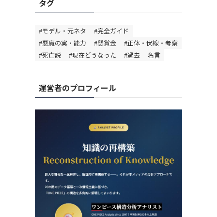
タグ
#モデル・元ネタ
#完全ガイド
#悪魔の実・能力
#懸賞金
#正体・伏線・考察
#死亡説
#現在どうなった
#過去
名言
運営者のプロフィール