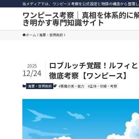
当メディアでは、ワンピース考察を公式設定と物語の構造から整理し
ワンピース考察｜真相を体系的に
き明かす専門知識サイト
ホーム
海軍・世界政府
ロブルッチ覚醒！ルフィと
2025
12/24
徹底考察【ワンピース】
海軍・世界政府
#悪魔の実・能力
#正体・伏線・考察