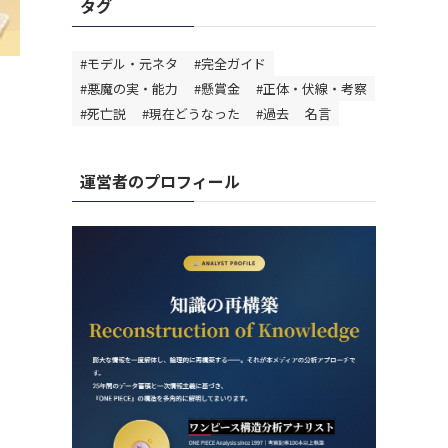
タグ
#モデル・元ネタ
#完全ガイド
#悪魔の実・能力
#懸賞金
#正体・伏線・考察
#死亡説
#現在どうなった
#過去
名言
運営者のプロフィール