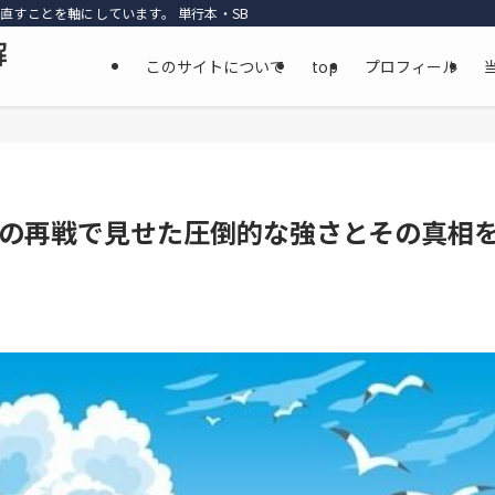
直すことを軸にしています。 単行本・SBS・公式資料・最新話までを丁寧に参照
解
このサイトについて
top
プロフィール
の再戦で見せた圧倒的な強さとその真相