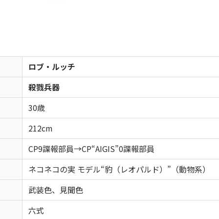
ロブ・ルッチ
殺戮兵器
30歳
212cm
CP9諜報部員→CP“AIGIS”0諜報部員
ネコネコの実 モデル“豹（レオパルド）”（動物系）
武装色、見聞色
六式