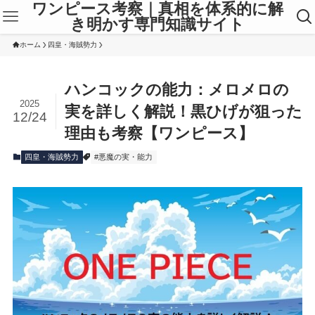
ワンピース考察｜真相を体系的に解
き明かす専門知識サイト
ホーム
四皇・海賊勢力
ハンコックの能力：メロメロの
2025
実を詳しく解説！黒ひげが狙った
12/24
理由も考察【ワンピース】
四皇・海賊勢力
#悪魔の実・能力