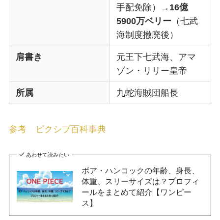
手配免除）→
16億
5900万ベリー
（七武
海制度撤廃後）
肩書き
元王下七武海、アマ
ゾン・リリー皇帝
所属
九蛇海賊団船長
参考 ピクシブ百科事典
あわせて読みたい
ボア・ハンコックの年齢、身長、
体重、スリーサイズは？プロフィ
ールをまとめて紹介【ワンピー
ス】