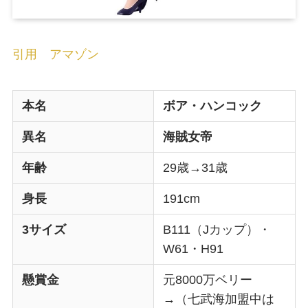
引用 アマゾン
本名
ボア・ハンコック
異名
海賊女帝
年齢
29歳→31歳
身長
191cm
3サイズ
B111（Jカップ）・
W61・H91
懸賞金
元8000万ベリー
→（七武海加盟中は