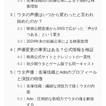
名塚佳織氏の妊娠公表による予測的な検
索増加
ウタの声優はいつから変わったと言われ
始めたのか？
映画公開直後からSNSで広がった「声が2
つある」という驚き
2024年末の妊娠公表による検索急増
声優変更の事実はある？公式情報を検証
映画公式サイトとクレジットの一貫性
幼少期ウタとゲーム版でも同一キャスト
ウタ声優：名塚佳織とAdoのプロフィール
と演技の特徴
名塚佳織：繊細な演技力で描くウタの内
面
Ado：圧倒的な歌唱力でウタの魂を解放
する