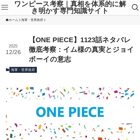
ワンピース考察｜真相を体系的に解
き明かす専門知識サイト
ホーム
海軍・世界政府
【ONE PIECE】1123話ネタバレ
2025
徹底考察：イム様の真実とジョイ
12/26
ボーイの意志
海軍・世界政府