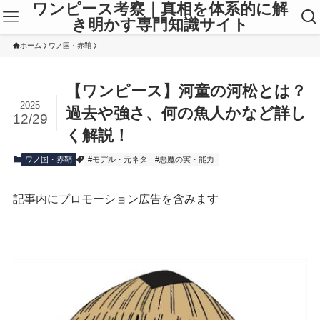
ワンピース考察｜真相を体系的に解
き明かす専門知識サイト
ホーム
ワノ国・赤鞘
【ワンピース】河童の河松とは？
2025
過去や強さ、何の魚人かなど詳し
12/29
く解説！
ワノ国・赤鞘
#モデル・元ネタ
#悪魔の実・能力
記事内にプロモーション広告を含みます