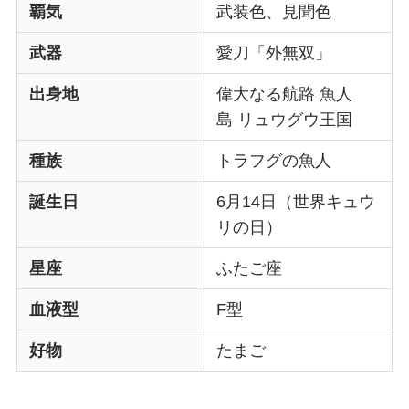
覇気
武装色、見聞色
武器
愛刀「外無双」
出身地
偉大なる航路 魚人
島 リュウグウ王国
種族
トラフグの魚人
誕生日
6月14日（世界キュウ
リの日）
星座
ふたご座
血液型
F型
好物
たまご