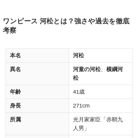
ワンピース 河松とは？強さや過去を徹底
考察
本名
河松
異名
河童の河松
、
横綱河
松
年齢
41歳
身長
271cm
所属
光月家家臣「赤鞘九
人男」