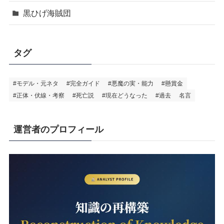
黒ひげ海賊団
タグ
#モデル・元ネタ
#完全ガイド
#悪魔の実・能力
#懸賞金
#正体・伏線・考察
#死亡説
#現在どうなった
#過去
名言
運営者のプロフィール