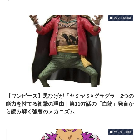
黒ひげ海賊団
【ワンピース】黒ひげが「ヤミヤミ×グラグラ」2つの
能力を持てる衝撃の理由｜第1107話の「血筋」発言か
ら読み解く強奪のメカニズム
ワノ国・赤鞘