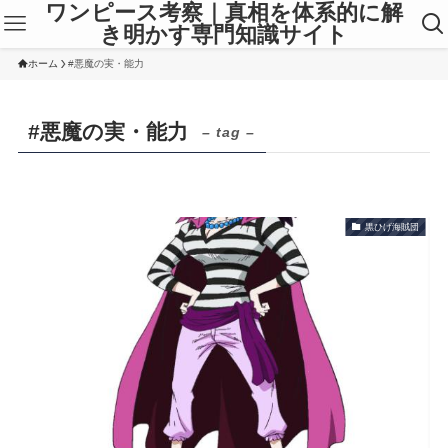
ワンピース考察｜真相を体系的に解
き明かす専門知識サイト
ホーム
#悪魔の実・能力
#悪魔の実・能力
– tag –
黒ひげ海賊団