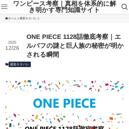
ワンピース考察｜真相を体系的に解
き明かす専門知識サイト
ホーム
最新ネタバレ
ONE PIECE 1128話徹底考察｜エ
2025
ルバフの謎と巨人族の秘密が明か
12/26
される瞬間
最新ネタバレ