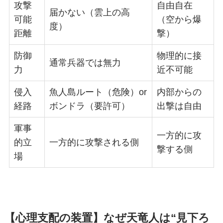
攻撃
自由自在
届かない（雲上の高
可能
（空から爆
度）
距離
撃）
防御
物理的に接
通常兵器では無力
力
近不可能
侵入
魚人島ルート（危険）or
内部からの
経路
ボンドラ（要許可）
出撃は自由
軍事
一方的に攻
的立
一方的に攻撃される側
撃する側
場
【心理支配の装置】なぜ天竜人は“見下ろ