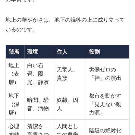
地上の華やかさは、地下の犠牲の上に成り立って
いるのです。
階層
環境
住人
役割
地上
白い石
天竜人、
労働ゼロの
（表
畳、陽
貴族
「神」の演出
層）
光、静寂
地下
都市を動かす
暗闇、騒
奴隷、囚
（深
「見えない動
音、汚物
人
層）
力源」
心理
清潔さ＝
人間とし
階級の絶対化
的効
高貴さの
ての尊厳