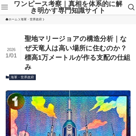
ワンピース考察｜真相を体系的に解
き明かす専門知識サイト
ホーム
海軍・世界政府
聖地マリージョアの構造分析｜な
ぜ天竜人は高い場所に住むのか？
2026
1/01
標高1万メートルが作る支配の仕組
み
海軍・世界政府