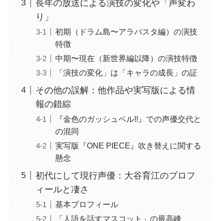
長年の放送による演技の変化や「声変わ
り」
初期（ドラム島〜アラバスタ編）の演技
特徴
中期〜現在（新世界編以降）の演技特徴
「演技の変化」は「キャラの成長」の証
その他の誤解：他作品や実写版による情
報の錯綜
『金色のガッシュベル!!』での声優交代と
の混同
実写版『ONE PIECE』吹き替えに関する
懸念
初代にして現行声優：大谷育江のプロフ
ィールと凄さ
基本プロフィール
「人語を話すマスコット」の最高峰