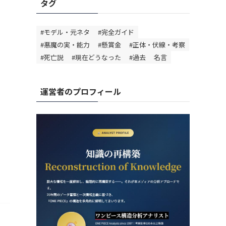
タグ
#モデル・元ネタ
#完全ガイド
#悪魔の実・能力
#懸賞金
#正体・伏線・考察
#死亡説
#現在どうなった
#過去
名言
運営者のプロフィール