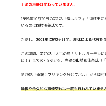
ナミの声優は変わっていません。
1999年10月20日の第1話「俺はルフィ！海賊王
いるのは
岡村明美氏
です。
ただし、
2001年に約2ヶ月間、産休による代役期
この期間、第70話「太古の島！リトルガーデンに
に！」までの計9話分を、声優の
山崎和佳奈氏
（
第79話「奇襲！ブリキング号とワポル」から岡
降板や永久的な声優交代は一度も行われていませ