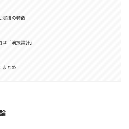
と演技の特徴
由は「演技設計」
：まとめ
論