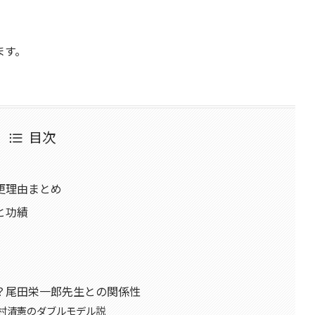
ます。
目次
更理由まとめ
と功績
？尾田栄一郎先生との関係性
村清憲のダブルモデル説