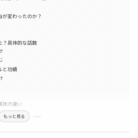
当が変わったのか？
た？具体的な話数
グ
じ
ルと功績
け
演技の違い
もっと見る