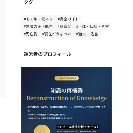
タグ
#モデル・元ネタ
#完全ガイド
#悪魔の実・能力
#懸賞金
#正体・伏線・考察
#死亡説
#現在どうなった
#過去
名言
運営者のプロフィール