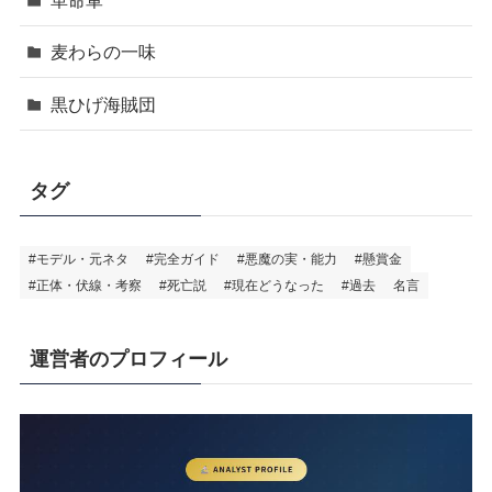
革命軍
麦わらの一味
黒ひげ海賊団
タグ
#モデル・元ネタ
#完全ガイド
#悪魔の実・能力
#懸賞金
#正体・伏線・考察
#死亡説
#現在どうなった
#過去
名言
運営者のプロフィール